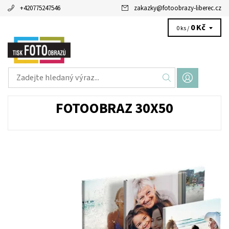
+420775247546
zakazky
@
fotoobrazy-liberec.cz
0 Kč
0 ks /
FOTOOBRAZ 30X50