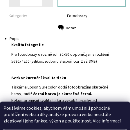
Kategorie:
Fotoobrazy
Dotaz
Tisk
Popis
Kvalita fotografie
Pro fotoobrazy o rozměrech 30x50 doporučujeme rozlišení
5680x4260 (velikost souboru alespoň cca 2 až 3MB)
Bezkonkurenční kvalita tisku
Tiskárna Epson SureColor dodá fotoobrazům skutečné
barvy, tudíž
černá barva je skutečně černá.
Nekompromisní kvalita tisku a vysoká trvanlivost
stálobarevnosti až desítky let, které udává společnost
Používáme cookies, abychom Vám umožnili pohodlné
Epsone jako špička v oboru tisku.
prohlížení webu a díky analýze provozu webu neustále
zlepšovali jeho funkce, výkon a použitelnost.
Více informací